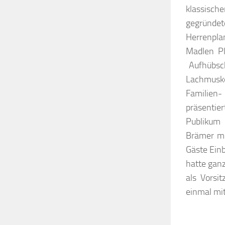
klassisch
gegründ
Herrenpla
Madlen P
Aufhübsch
Lachmuske
Familien-
präsenti
Publikum 
Brämer mi
Gäste Ein
hatte gan
als Vorsi
einmal mit