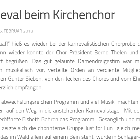
eval beim Kirchenchor
6. FEBRUAR 2018
aaf!“ hieß es wieder bei der karnevalistischen Chorprobe 
denn wieder konnte der Chor Präsident Bernd Thelen und
f begrüßen. Das gut gelaunte Damendreigestirn war mit
ich musikalisch vor, verteilte Orden an verdiente Mitg
den Günter Sieben, von den Jecken des Chores und vom Eh
erzlich empfangen.
 abwechslungsreichen Programm und viel Musik machten s
r auf den Weg in die anstehenden Karnevalstage. Mit d
 eröffnete Elsbeth Behren das Programm. Gesanglich und mi
 zeigte sich die chorinterne Gruppe Just for Fun gleich m
das im Wald allein auf einem Bein steht, wurde in Schlager