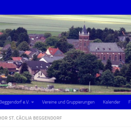
Beggendorf e.V.
Vereine und Gruppierungen
Kalender
F
OR ST. CÄCILIA BEGGENDORF