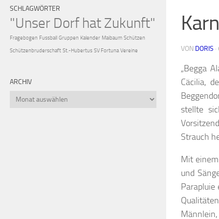
SCHLAGWÖRTER
Karn
"Unser Dorf hat Zukunft"
Fragebogen
Fussball
Gruppen
Kalender
Maibaum
Schützen
VON
DORIS
·
Schützenbruderschaft
St.-Hubertus
SV Fortuna
Vereine
„Begga Al
Cäcilia, 
ARCHIV
Beggendor
Archiv
stellte s
Vorsitzen
Strauch h
Mit einem
und Sänge
Parapluie
Qualitäten
Männlein, 