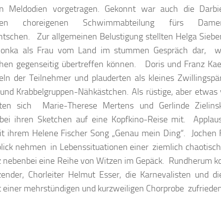
en Meldodien vorgetragen. Gekonnt war auch die Darbiet
eten choreigenen Schwimmabteilung fürs Dam
ntschen. Zur allgemeinen Belustigung stellten Helga Siebe
lonka als Frau vom Land im stummen Gespräch dar, wi
en gegenseitig übertreffen können. Doris und Franz Kaev
ln der Teilnehmer und plauderten als kleines Zwillingspä
 und Krabbelgruppen-Nähkästchen. Als rüstige, aber etwas 
erten sich Marie-Therese Mertens und Gerlinde Zieli
bei ihren Sketchen auf eine Kopfkino-Reise mit. Applau
t ihrem Helene Fischer Song „Genau mein Ding“. Jochen 
blick nehmen in Lebenssituationen einer ziemlich chaot
z nebenbei eine Reihe von Witzen im Gepäck. Rundherum k
tzender, Chorleiter Helmut Esser, die Karnevalisten und d
 einer mehrstündigen und kurzweiligen Chorprobe zufrieden