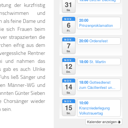
31
ung der kurzfristig
Sa.
enschwimmen und
NOV.
20:00
n als feine Dame und
6
Prinzenproklamation
e sich Frauen beim
Fr.
er strapazierten die
NOV.
20:00
Ordensfest
7
rchen eifrig aus dem
Sa.
vergessliche Rentner
NOV.
nski und nahmen das
18:00
St. Martin
12
s gab es auch Ulrike
Do.
Fuhs ließ Sänger und
NOV.
18:00
Gottesdienst
ischen Männer-WG und
14
zum Cäcilienfest un...
onnten Günter Sieben
Sa.
ie Chorsänger wieder
NOV.
10:00
15
Kranzniederlegung
 sein.
Volkstrauertag
So.
Kalender anzeigen