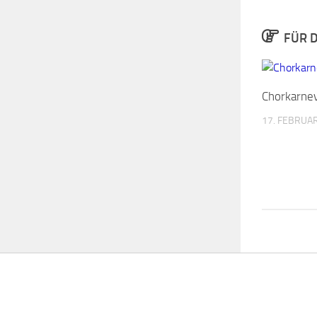
FÜR D
Chorkarne
17. FEBRUA