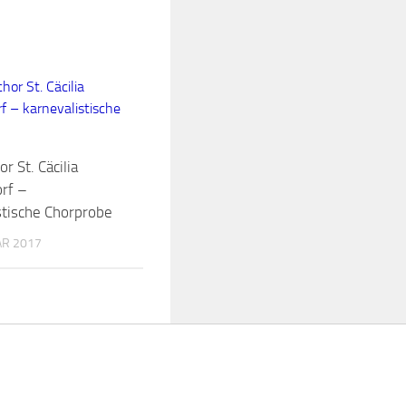
r St. Cäcilia
rf –
stische Chorprobe
AR 2017