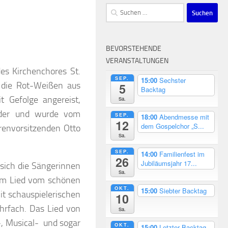
Suchen
nach:
BEVORSTEHENDE
VERANSTALTUNGEN
des Kirchenchores St.
SEP.
15:00
Sechster
 die Rot-Weißen aus
5
Backtag
 Gefolge angereist,
Sa.
lieder und wurde vom
SEP.
18:00
Abendmesse mit
12
dem Gospelchor „S...
renvorsitzenden Otto
Sa.
SEP.
14:00
Familienfest im
26
Jubiläumsjahr 17...
ich die Sängerinnen
Sa.
em Lied vom schönen
OKT.
15:00
Siebter Backtag
t schauspielerischen
10
ehrfach. Das Lied von
Sa.
-, Musical- und sogar
OKT.
15:00
Letzter Backtag