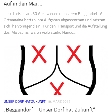
Auf in den Mai …
… so hieß es am 30 April wieder in unserem Beggendorf. Alle
Ortsvereine hatten ihre Aufgaben abgesprochen und setzten
sich hervorragend ein. Für den Transport und die Aufstellung
des Maibaums waren viele starke Hände...
UNSER DORF HAT ZUKUNFT
19. MÄRZ 2017
„Beggendorf – Unser Dorf hat Zukunft“