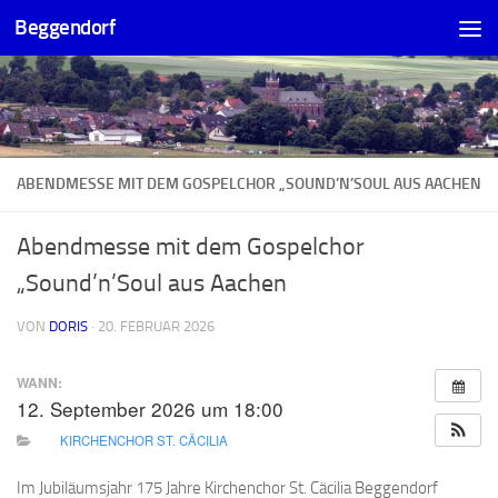
Beggendorf
Zum Inhalt springen
ABENDMESSE MIT DEM GOSPELCHOR „SOUND’N’SOUL AUS AACHEN
Abendmesse mit dem Gospelchor
„Sound’n’Soul aus Aachen
VON
DORIS
·
20. FEBRUAR 2026
WANN:
12. September 2026 um 18:00
KIRCHENCHOR ST. CÄCILIA
Im Jubiläumsjahr 175 Jahre Kirchenchor St. Cäcilia Beggendorf