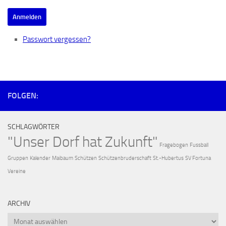
Anmelden
Passwort vergessen?
FOLGEN:
SCHLAGWÖRTER
"Unser Dorf hat Zukunft"
Fragebogen
Fussball
Gruppen
Kalender
Maibaum
Schützen
Schützenbruderschaft
St.-Hubertus
SV Fortuna
Vereine
ARCHIV
Archiv