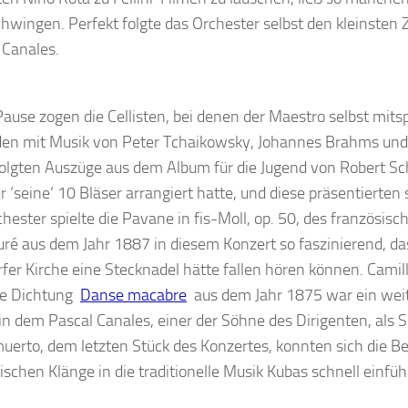
chwingen. Perfekt folgte das Orchester selbst den kleinsten 
 Canales.
ause zogen die Cellisten, bei denen der Maestro selbst mitspi
n mit Musik von Peter Tchaikowsky, Johannes Brahms und E
folgten Auszüge aus dem Album für die Jugend von Robert Sc
ür ‘seine‘ 10 Bläser arrangiert hatte, und diese präsentierten 
ester spielte die Pavane in fis-Moll, op. 50, des französi
uré aus dem Jahr 1887 in diesem Konzert so faszinierend, da
er Kirche eine Stecknadel hätte fallen hören können. Camil
he Dichtung
Danse macabre
aus dem Jahr 1875 war ein weit
 in dem Pascal Canales, einer der Söhne des Dirigenten, als So
uerto, dem letzten Stück des Konzertes, konnten sich die B
schen Klänge in die traditionelle Musik Kubas schnell einfü