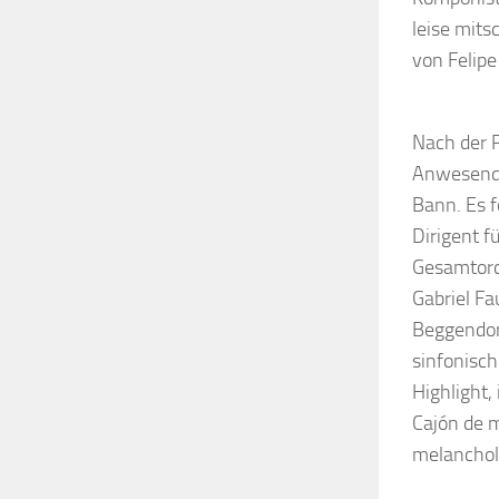
leise mits
von Felipe
Nach der P
Anwesende
Bann. Es 
Dirigent f
Gesamtorch
Gabriel Fa
Beggendorf
sinfonisc
Highlight,
Cajón de m
melancholi