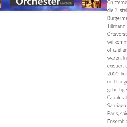
Grütteme
die 2. st
Bürgermei
Tillmann
Ortsvors
willkomme
offiziel
waren. I
existiert
2000, kün
und Dirig
gebürtige
Canales. 
Santiago 
Paris, sp
Ensemble