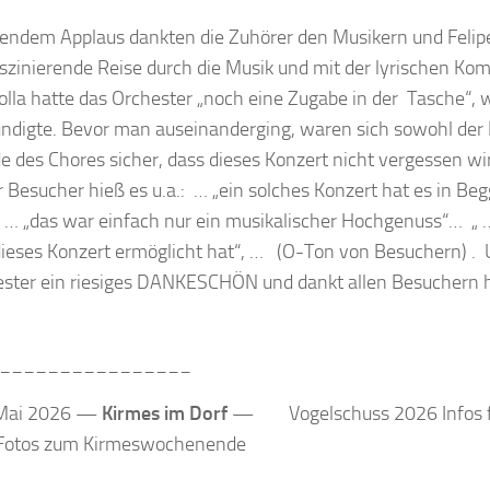
endem Applaus dankten die Zuhörer den Musikern und Felipe
aszinierende Reise durch die Musik und mit der lyrischen Kom
olla hatte das Orchester „noch eine Zugabe in der Tasche“, 
ndigte. Bevor man auseinanderging, waren sich sowohl der D
e des Chores sicher, dass dieses Konzert nicht vergessen wi
 Besucher hieß es u.a.: … „ein solches Konzert hat es in Beg
 … „das war einfach nur ein musikalischer Hochgenuss“… „ …
ieses Konzert ermöglicht hat“, … (O-Ton von Besuchern) . 
ster ein riesiges DANKESCHÖN und dankt allen Besuchern her
________________
. Mai 2026 —
Kirmes im Dorf
—
Vogelschuss 2026 Infos 
 Fotos zum Kirmeswochenende