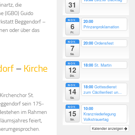
31
nartz, die
Sa.
ne (IGBO) Guido
NOV.
rkstatt Beggendorf –
20:00
6
Prinzenproklamation
nnen oder über das
Fr.
NOV.
20:00
Ordensfest
7
Sa.
NOV.
18:00
St. Martin
dorf
–
Kirche
12
Do.
NOV.
18:00
Gottesdienst
14
zum Cäcilienfest un...
Kirchenchor St.
Sa.
eggendorf sein 175-
NOV.
10:00
15
 Bestehen im Rahmen
Kranzniederlegung
Volkstrauertag
So.
iläumsjahres feiert,
 herumgesprochen.
Kalender anzeigen