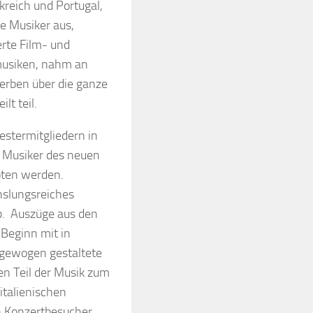
nkreich und Portugal,
te Musiker aus,
rte Film- und
usiken, nahm an
rben über die ganze
ilt teil.
estermitgliedern in
 Musiker des neuen
oten werden.
hslungsreiches
b. Auszüge aus den
Beginn mit in
sgewogen gestaltete
n Teil der Musik zum
italienischen
n Konzertbesucher