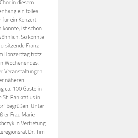
 Chor in diesem
hang ein tolles
 für ein Konzert
 konnte, ist schon
öhnlich. So konnte
vorsitzende Franz
m Konzerttag trotz
en Wochenendes,
ler Veranstaltungen
der näheren
 ca. 100 Gäste in
e St. Pankratius in
rf begrüßen. Unter
ß er Frau Marie-
obczyk in Vertretung
eregionsrat Dr. Tim