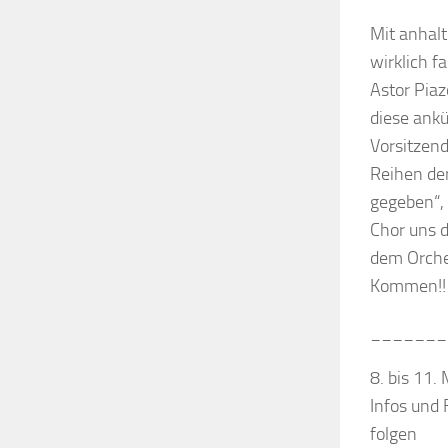
Mit anhalt
wirklich f
Astor Piaz
diese ankü
Vorsitzend
Reihen der
gegeben“,
Chor uns d
dem Orche
Kommen!!
_______
8. bis 11
Infos und
folgen