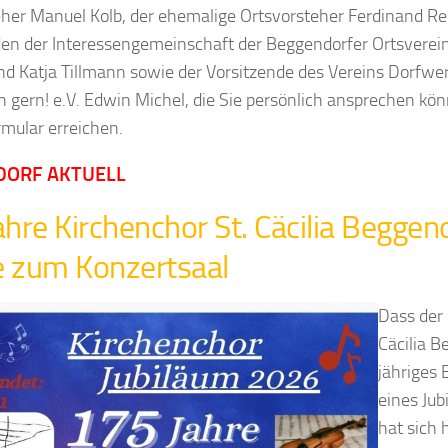
her Manuel Kolb, der ehemalige Ortsvorsteher Ferdinand Rei
den der Interessengemeinschaft der Beggendorfer Ortsverei
d Katja Tillmann sowie der Vorsitzende des Vereins Dorfwe
ich gern! e.V. Edwin Michel, die Sie persönlich ansprechen kö
mular erreichen.
DORF AKTUELL
ahre Kirchenchor St. Cäcilia Beggen
 zum Konzertsaal
Dass der 
Cäcilia B
jähriges
eines Jub
hat sich