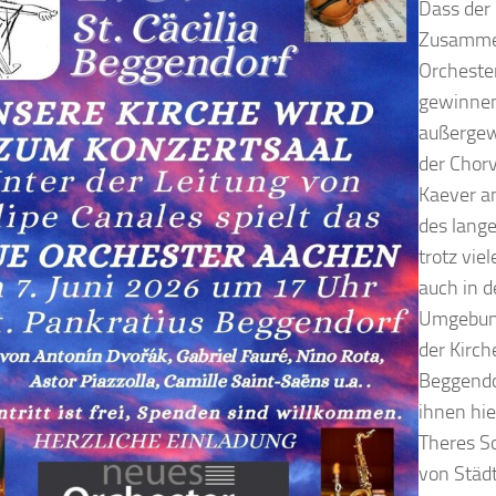
Dass der
Zusammen
Orchester
gewinnen
außergew
der Chor
Kaever a
des lang
trotz vie
auch in 
Umgebung
der Kirch
Beggendo
ihnen hie
Theres S
von Städt