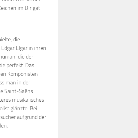
Zeichen im Dirigat
elte, die
dgar Elgar in ihren
human, die der
sie perfekt. Das
schen Komponisten
ss man in der
le Saint-Saëns
eres musikalisches
list glänzte. Bei
esucher aufgrund der
hlen.