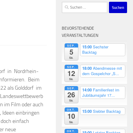
Suchen
nach:
BEVORSTEHENDE
VERANSTALTUNGEN
SEP.
15:00
Sechster
5
Backtag
Sa.
SEP.
18:00
Abendmesse mit
orf in Nordrhein-
12
dem Gospelchor „S...
 informieren. Beim
Sa.
2 als Golddorf im
SEP.
14:00
Familienfest im
26
Jubiläumsjahr 17...
im Landeswettbewerb
Sa.
n im Film oder auch
OKT.
15:00
Siebter Backtag
, Ideen einbringen
10
 doch einfach
Sa.
der neue
OKT.
15:00
Letzter Backtag