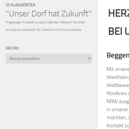
SCHLAGWÖRTER
HER
"Unser Dorf hat Zukunft"
Fragebogen
Fussball
Gruppen
Kalender
Maibaum
Schützen
BEI
Schützenbruderschaft
St.-Hubertus
SV Fortuna
Vereine
ARCHIV
Beggend
Archiv
Mit unser
Westfalen 
Wettbewer
Nordkreis
NRW ausge
in unserer
möchten, s
Kontakt zu