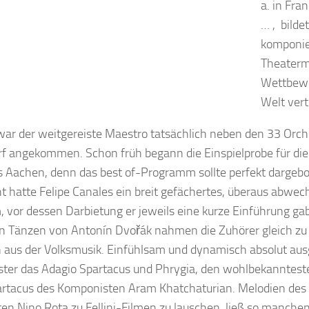
a. in Fra
… , bilde
komponie
Theaterm
Wettbewe
Welt verte
war der weitgereiste Maestro tatsächlich neben den 33 Orch
f angekommen. Schon früh begann die Einspielprobe für die
s Aachen, denn das best of-Programm sollte perfekt dargeb
 hatte Felipe Canales ein breit gefächertes, überaus abwec
 vor dessen Darbietung er jeweils eine kurze Einführung ga
n Tänzen von Antonín Dvořák nahmen die Zuhörer gleich zu 
aus der Volksmusik. Einfühlsam und dynamisch absolut au
ster das Adagio Spartacus und Phrygia, den wohlbekannteste
artacus des Komponisten Aram Khatchaturian. Melodien des 
en Nino Rota zu Fellini-Filmen zu lauschen, ließ so manche