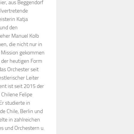
ier, aus Beggendorf
ellvertretende
sterin Katja
 und den
teher Manuel Kolb
n, die nicht nur in
ler Mission gekommen
n der heutigen Form
 das Orchester seit
stlerischer Leiter
ent ist seit 2015 der
 Chilene Felipe
Er studierte in
de Chile, Berlin und
ielte in zahlreichen
s und Orchestern u.