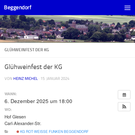
Beggendorf
Zum Inhalt springen
GLÜHWEINFEST DER KG
Glühweinfest der KG
VON
HEINZ MICHEL
·
15. JANUAR 2024
WANN:
6. Dezember 2025 um 18:00
WO:
Hof Giesen
Carl-Alexander-Str.
KG ROT-WEISSE FUNKEN BEGGENDORF